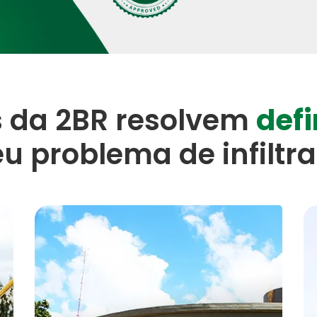
s da 2BR resolvem
def
eu problema de infiltr