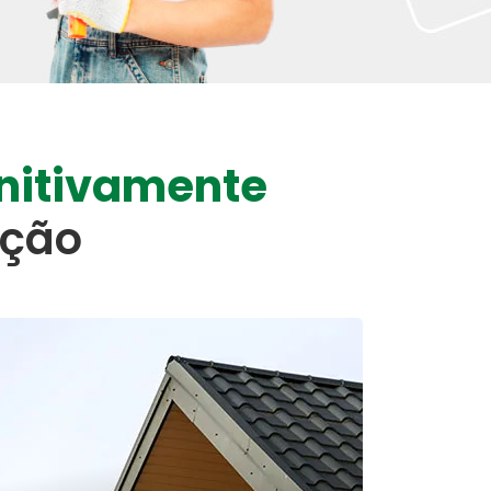
initivamente
ação