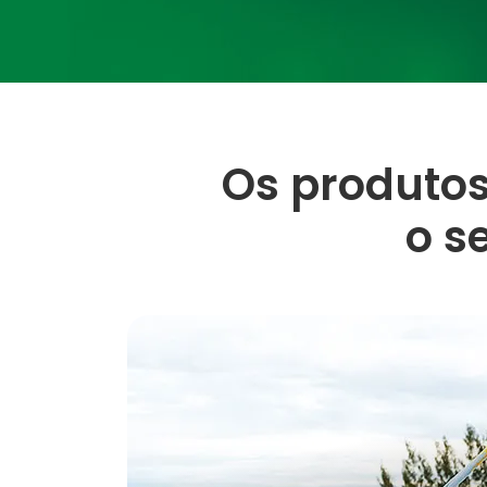
Os produto
o s