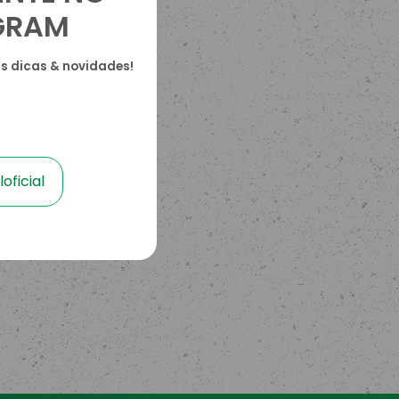
GRAM
as dicas & novidades!
oficial